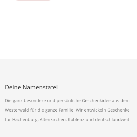
a
t
i
v
e
:
Deine Namenstafel
Die ganz besondere und persönliche Geschenkidee aus dem
Westerwald für die ganze Familie. Wir entwickeln Geschenke
für Hachenburg, Altenkirchen, Koblenz und deutschlandweit.