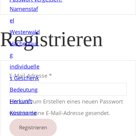
i
v
Registrieren
e
:
Erforderlich
E-Mail-Adresse
A
*
l
t
Ein Link zum Erstellen eines neuen Passwort
e
wird an deine E-Mail-Adresse gesendet.
r
Registrieren
n